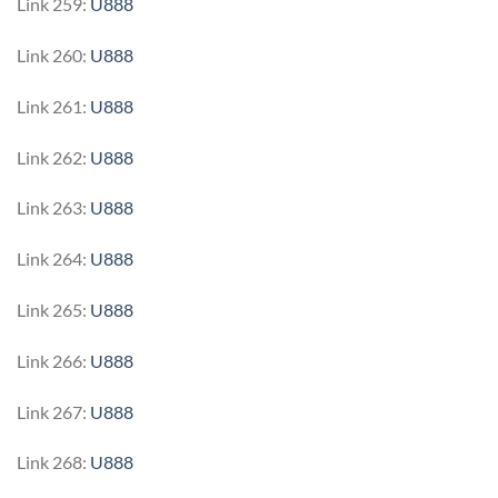
Link 259:
U888
Link 260:
U888
Link 261:
U888
Link 262:
U888
Link 263:
U888
Link 264:
U888
Link 265:
U888
Link 266:
U888
Link 267:
U888
Link 268:
U888