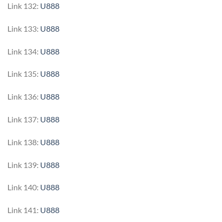
Link 132:
U888
Link 133:
U888
Link 134:
U888
Link 135:
U888
Link 136:
U888
Link 137:
U888
Link 138:
U888
Link 139:
U888
Link 140:
U888
Link 141:
U888