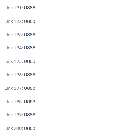
Link 191:
U888
Link 192:
U888
Link 193:
U888
Link 194:
U888
Link 195:
U888
Link 196:
U888
Link 197:
U888
Link 198:
U888
Link 199:
U888
Link 200:
U888