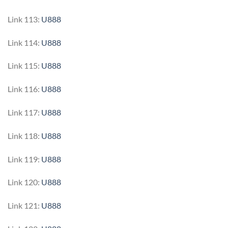
Link 113:
U888
Link 114:
U888
Link 115:
U888
Link 116:
U888
Link 117:
U888
Link 118:
U888
Link 119:
U888
Link 120:
U888
Link 121:
U888