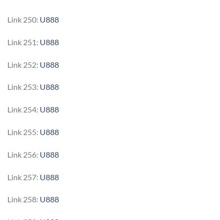
Link 250:
U888
Link 251:
U888
Link 252:
U888
Link 253:
U888
Link 254:
U888
Link 255:
U888
Link 256:
U888
Link 257:
U888
Link 258:
U888