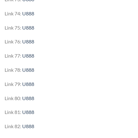
Link 74:
U888
Link 75:
U888
Link 76:
U888
Link 77:
U888
Link 78:
U888
Link 79:
U888
Link 80:
U888
Link 81:
U888
Link 82:
U888