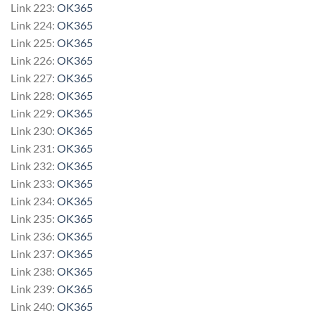
Link 223:
OK365
Link 224:
OK365
Link 225:
OK365
Link 226:
OK365
Link 227:
OK365
Link 228:
OK365
Link 229:
OK365
Link 230:
OK365
Link 231:
OK365
Link 232:
OK365
Link 233:
OK365
Link 234:
OK365
Link 235:
OK365
Link 236:
OK365
Link 237:
OK365
Link 238:
OK365
Link 239:
OK365
Link 240:
OK365