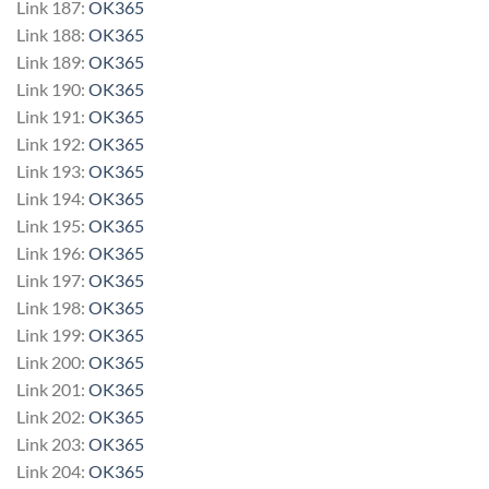
Link 187:
OK365
Link 188:
OK365
Link 189:
OK365
Link 190:
OK365
Link 191:
OK365
Link 192:
OK365
Link 193:
OK365
Link 194:
OK365
Link 195:
OK365
Link 196:
OK365
Link 197:
OK365
Link 198:
OK365
Link 199:
OK365
Link 200:
OK365
Link 201:
OK365
Link 202:
OK365
Link 203:
OK365
Link 204:
OK365