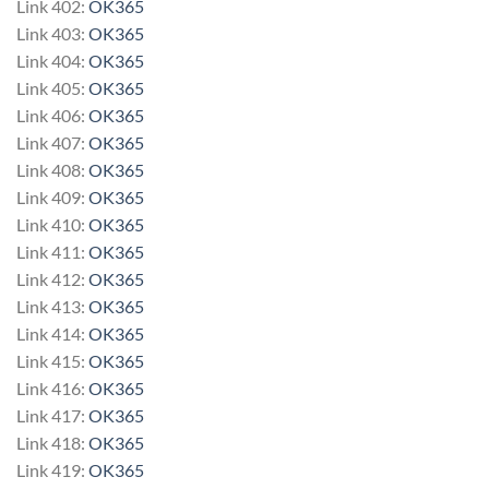
Link 402:
OK365
Link 403:
OK365
Link 404:
OK365
Link 405:
OK365
Link 406:
OK365
Link 407:
OK365
Link 408:
OK365
Link 409:
OK365
Link 410:
OK365
Link 411:
OK365
Link 412:
OK365
Link 413:
OK365
Link 414:
OK365
Link 415:
OK365
Link 416:
OK365
Link 417:
OK365
Link 418:
OK365
Link 419:
OK365