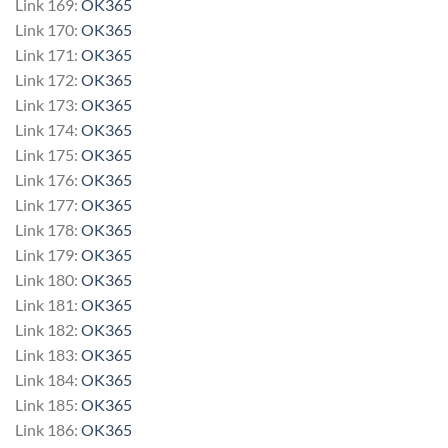
Link 169:
OK365
Link 170:
OK365
Link 171:
OK365
Link 172:
OK365
Link 173:
OK365
Link 174:
OK365
Link 175:
OK365
Link 176:
OK365
Link 177:
OK365
Link 178:
OK365
Link 179:
OK365
Link 180:
OK365
Link 181:
OK365
Link 182:
OK365
Link 183:
OK365
Link 184:
OK365
Link 185:
OK365
Link 186:
OK365