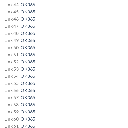
Link 44:
OK365
Link 45:
OK365
Link 46:
OK365
Link 47:
OK365
Link 48:
OK365
Link 49:
OK365
Link 50:
OK365
Link 51:
OK365
Link 52:
OK365
Link 53:
OK365
Link 54:
OK365
Link 55:
OK365
Link 56:
OK365
Link 57:
OK365
Link 58:
OK365
Link 59:
OK365
Link 60:
OK365
Link 61:
OK365