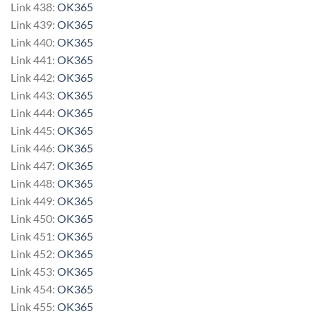
Link 438:
OK365
Link 439:
OK365
Link 440:
OK365
Link 441:
OK365
Link 442:
OK365
Link 443:
OK365
Link 444:
OK365
Link 445:
OK365
Link 446:
OK365
Link 447:
OK365
Link 448:
OK365
Link 449:
OK365
Link 450:
OK365
Link 451:
OK365
Link 452:
OK365
Link 453:
OK365
Link 454:
OK365
Link 455:
OK365