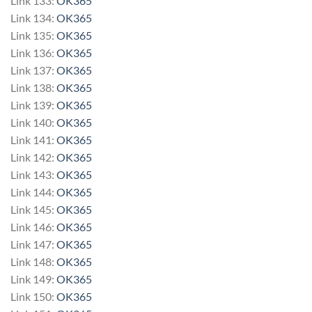
Link 133:
OK365
Link 134:
OK365
Link 135:
OK365
Link 136:
OK365
Link 137:
OK365
Link 138:
OK365
Link 139:
OK365
Link 140:
OK365
Link 141:
OK365
Link 142:
OK365
Link 143:
OK365
Link 144:
OK365
Link 145:
OK365
Link 146:
OK365
Link 147:
OK365
Link 148:
OK365
Link 149:
OK365
Link 150:
OK365