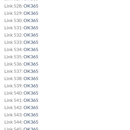
Link 528:
OK365
Link 529:
OK365
Link 530:
OK365
Link 531:
OK365
Link 532:
OK365
Link 533:
OK365
Link 534:
OK365
Link 535:
OK365
Link 536:
OK365
Link 537:
OK365
Link 538:
OK365
Link 539:
OK365
Link 540:
OK365
Link 541:
OK365
Link 542:
OK365
Link 543:
OK365
Link 544:
OK365
Link 545:
OK365