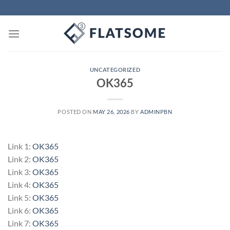
Skip
to
content
UNCATEGORIZED
OK365
POSTED ON
MAY 26, 2026
BY
ADMINPBN
Link 1:
OK365
Link 2:
OK365
Link 3:
OK365
Link 4:
OK365
Link 5:
OK365
Link 6:
OK365
Link 7:
OK365