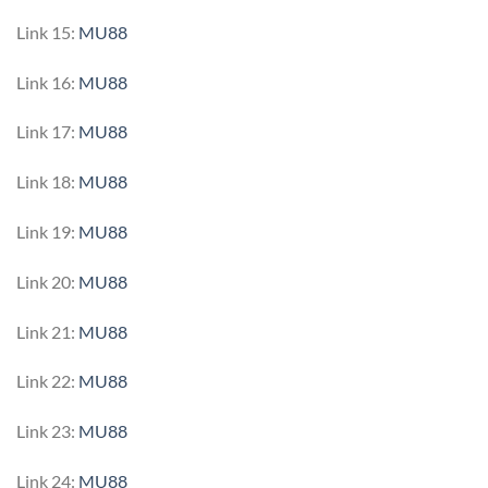
Link 15:
MU88
Link 16:
MU88
Link 17:
MU88
Link 18:
MU88
Link 19:
MU88
Link 20:
MU88
Link 21:
MU88
Link 22:
MU88
Link 23:
MU88
Link 24:
MU88