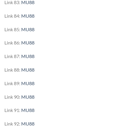
Link 83:
MU88
Link 84:
MU88
Link 85:
MU88
Link 86:
MU88
Link 87:
MU88
Link 88:
MU88
Link 89:
MU88
Link 90:
MU88
Link 91:
MU88
Link 92:
MU88