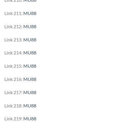
Link 211:
MU88
Link 212:
MU88
Link 213:
MU88
Link 214:
MU88
Link 215:
MU88
Link 216:
MU88
Link 217:
MU88
Link 218:
MU88
Link 219:
MU88