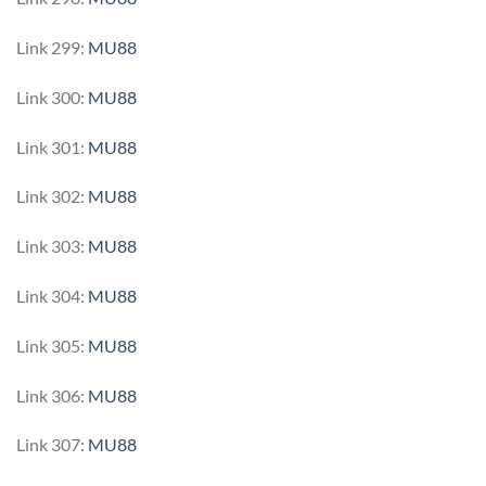
Link 299:
MU88
Link 300:
MU88
Link 301:
MU88
Link 302:
MU88
Link 303:
MU88
Link 304:
MU88
Link 305:
MU88
Link 306:
MU88
Link 307:
MU88