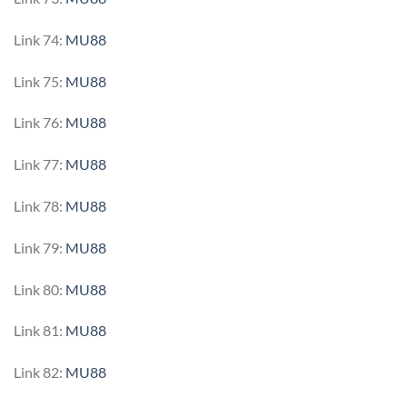
Link 74:
MU88
Link 75:
MU88
Link 76:
MU88
Link 77:
MU88
Link 78:
MU88
Link 79:
MU88
Link 80:
MU88
Link 81:
MU88
Link 82:
MU88