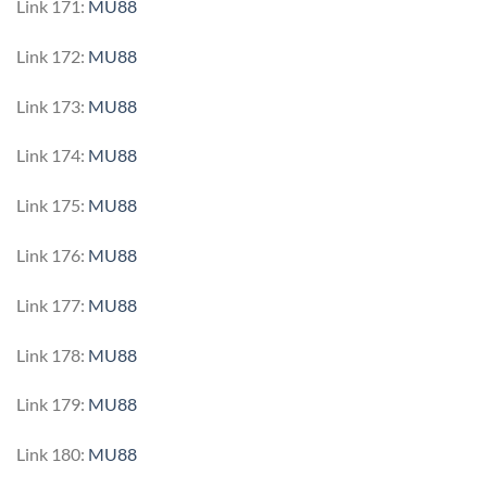
Link 171:
MU88
Link 172:
MU88
Link 173:
MU88
Link 174:
MU88
Link 175:
MU88
Link 176:
MU88
Link 177:
MU88
Link 178:
MU88
Link 179:
MU88
Link 180:
MU88