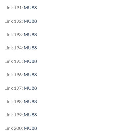
Link 191:
MU88
Link 192:
MU88
Link 193:
MU88
Link 194:
MU88
Link 195:
MU88
Link 196:
MU88
Link 197:
MU88
Link 198:
MU88
Link 199:
MU88
Link 200:
MU88