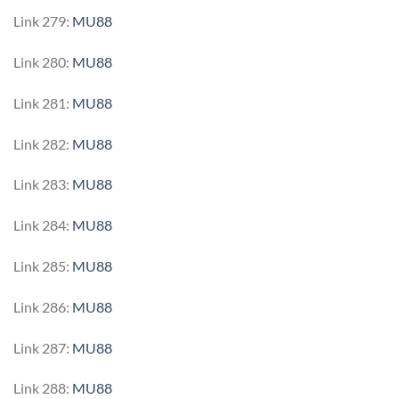
Link 279:
MU88
Link 280:
MU88
Link 281:
MU88
Link 282:
MU88
Link 283:
MU88
Link 284:
MU88
Link 285:
MU88
Link 286:
MU88
Link 287:
MU88
Link 288:
MU88