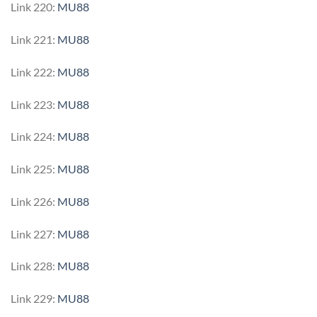
Link 220:
MU88
Link 221:
MU88
Link 222:
MU88
Link 223:
MU88
Link 224:
MU88
Link 225:
MU88
Link 226:
MU88
Link 227:
MU88
Link 228:
MU88
Link 229:
MU88