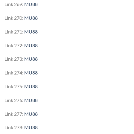
Link 269:
MU88
Link 270:
MU88
Link 271:
MU88
Link 272:
MU88
Link 273:
MU88
Link 274:
MU88
Link 275:
MU88
Link 276:
MU88
Link 277:
MU88
Link 278:
MU88