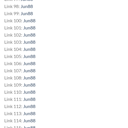
Link 98:
Jun88
Link 99:
Jun88
Link 100:
Jun88
Link 101:
Jun88
Link 102:
Jun88
Link 103:
Jun88
Link 104:
Jun88
Link 105:
Jun88
Link 106:
Jun88
Link 107:
Jun88
Link 108:
Jun88
Link 109:
Jun88
Link 110:
Jun88
Link 111:
Jun88
Link 112:
Jun88
Link 113:
Jun88
Link 114:
Jun88
Link 115:
Jun88