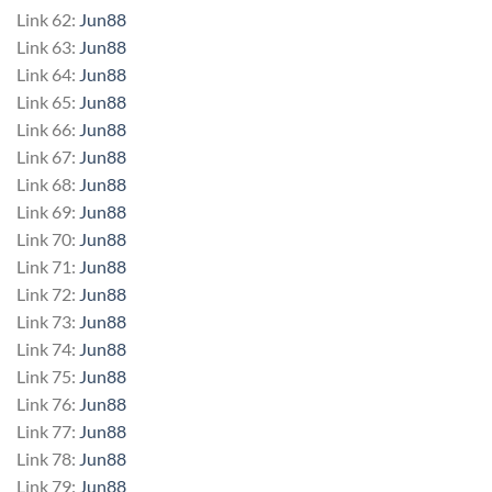
Link 62:
Jun88
Link 63:
Jun88
Link 64:
Jun88
Link 65:
Jun88
Link 66:
Jun88
Link 67:
Jun88
Link 68:
Jun88
Link 69:
Jun88
Link 70:
Jun88
Link 71:
Jun88
Link 72:
Jun88
Link 73:
Jun88
Link 74:
Jun88
Link 75:
Jun88
Link 76:
Jun88
Link 77:
Jun88
Link 78:
Jun88
Link 79:
Jun88