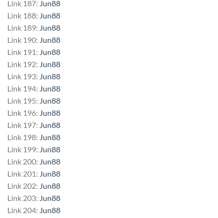
Link 187:
Jun88
Link 188:
Jun88
Link 189:
Jun88
Link 190:
Jun88
Link 191:
Jun88
Link 192:
Jun88
Link 193:
Jun88
Link 194:
Jun88
Link 195:
Jun88
Link 196:
Jun88
Link 197:
Jun88
Link 198:
Jun88
Link 199:
Jun88
Link 200:
Jun88
Link 201:
Jun88
Link 202:
Jun88
Link 203:
Jun88
Link 204:
Jun88