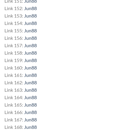
Link 151:
Jun88
Link 152:
Jun88
Link 153:
Jun88
Link 154:
Jun88
Link 155:
Jun88
Link 156:
Jun88
Link 157:
Jun88
Link 158:
Jun88
Link 159:
Jun88
Link 160:
Jun88
Link 161:
Jun88
Link 162:
Jun88
Link 163:
Jun88
Link 164:
Jun88
Link 165:
Jun88
Link 166:
Jun88
Link 167:
Jun88
Link 168:
Jun88