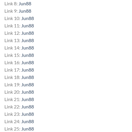
Link 8:
Jun88
Link 9:
Jun88
Link 10:
Jun88
Link 11:
Jun88
Link 12:
Jun88
Link 13:
Jun88
Link 14:
Jun88
Link 15:
Jun88
Link 16:
Jun88
Link 17:
Jun88
Link 18:
Jun88
Link 19:
Jun88
Link 20:
Jun88
Link 21:
Jun88
Link 22:
Jun88
Link 23:
Jun88
Link 24:
Jun88
Link 25:
Jun88