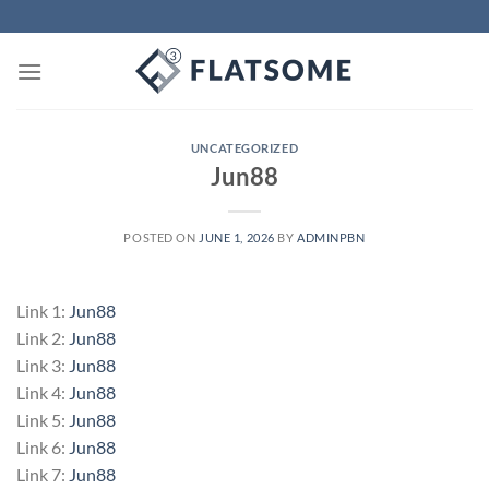
Skip
to
content
UNCATEGORIZED
Jun88
POSTED ON
JUNE 1, 2026
BY
ADMINPBN
Link 1:
Jun88
Link 2:
Jun88
Link 3:
Jun88
Link 4:
Jun88
Link 5:
Jun88
Link 6:
Jun88
Link 7:
Jun88