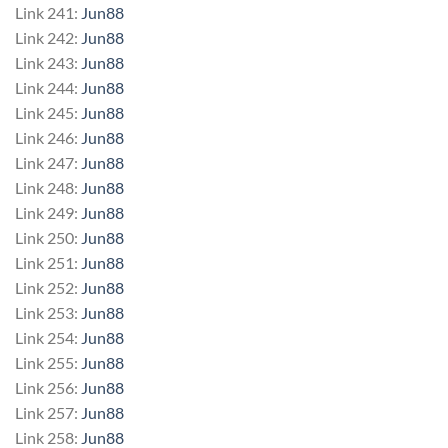
Link 241:
Jun88
Link 242:
Jun88
Link 243:
Jun88
Link 244:
Jun88
Link 245:
Jun88
Link 246:
Jun88
Link 247:
Jun88
Link 248:
Jun88
Link 249:
Jun88
Link 250:
Jun88
Link 251:
Jun88
Link 252:
Jun88
Link 253:
Jun88
Link 254:
Jun88
Link 255:
Jun88
Link 256:
Jun88
Link 257:
Jun88
Link 258:
Jun88