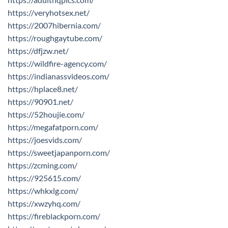
https://veryhotsex.net/
https://2007hibernia.com/
https://roughgaytube.com/
https://dfjzw.net/
https://wildfire-agency.com/
https://indianassvideos.com/
https://hplace8.net/
https://90901.net/
https://52houjie.com/
https://megafatporn.com/
https://joesvids.com/
https://sweetjapanporn.com/
https://zcming.com/
https://925615.com/
https://whkxlg.com/
https://xwzyhq.com/
https://fireblackporn.com/