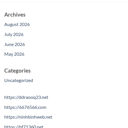
Archives
August 2026
July 2026
June 2026
May 2026
Categories
Uncategorized
https://ddraooq23.net
https://6676566.com
https://ninhbinhweb.net
https://hf71360.net