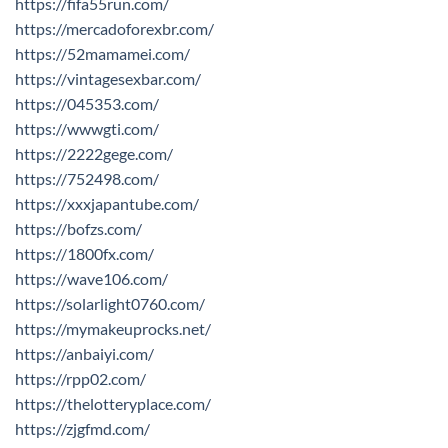
https://fifa55run.com/
https://mercadoforexbr.com/
https://52mamamei.com/
https://vintagesexbar.com/
https://045353.com/
https://wwwgti.com/
https://2222gege.com/
https://752498.com/
https://xxxjapantube.com/
https://bofzs.com/
https://1800fx.com/
https://wave106.com/
https://solarlight0760.com/
https://mymakeuprocks.net/
https://anbaiyi.com/
https://rpp02.com/
https://thelotteryplace.com/
https://zjgfmd.com/