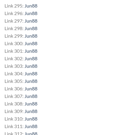
Link 295:
Jun88
Link 296:
Jun88
Link 297:
Jun88
Link 298:
Jun88
Link 299:
Jun88
Link 300:
Jun88
Link 301:
Jun88
Link 302:
Jun88
Link 303:
Jun88
Link 304:
Jun88
Link 305:
Jun88
Link 306:
Jun88
Link 307:
Jun88
Link 308:
Jun88
Link 309:
Jun88
Link 310:
Jun88
Link 311:
Jun88
Link 312:
Jun88