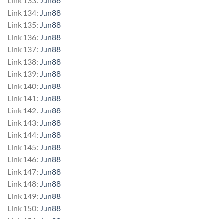
Link 133:
Jun88
Link 134:
Jun88
Link 135:
Jun88
Link 136:
Jun88
Link 137:
Jun88
Link 138:
Jun88
Link 139:
Jun88
Link 140:
Jun88
Link 141:
Jun88
Link 142:
Jun88
Link 143:
Jun88
Link 144:
Jun88
Link 145:
Jun88
Link 146:
Jun88
Link 147:
Jun88
Link 148:
Jun88
Link 149:
Jun88
Link 150:
Jun88