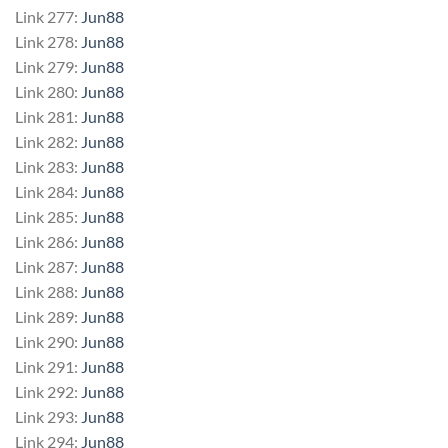
Link 277:
Jun88
Link 278:
Jun88
Link 279:
Jun88
Link 280:
Jun88
Link 281:
Jun88
Link 282:
Jun88
Link 283:
Jun88
Link 284:
Jun88
Link 285:
Jun88
Link 286:
Jun88
Link 287:
Jun88
Link 288:
Jun88
Link 289:
Jun88
Link 290:
Jun88
Link 291:
Jun88
Link 292:
Jun88
Link 293:
Jun88
Link 294:
Jun88