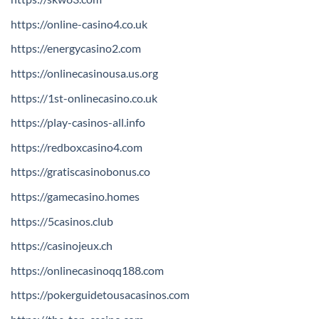
https://online-casino4.co.uk
https://energycasino2.com
https://onlinecasinousa.us.org
https://1st-onlinecasino.co.uk
https://play-casinos-all.info
https://redboxcasino4.com
https://gratiscasinobonus.co
https://gamecasino.homes
https://5casinos.club
https://casinojeux.ch
https://onlinecasinoqq188.com
https://pokerguidetousacasinos.com