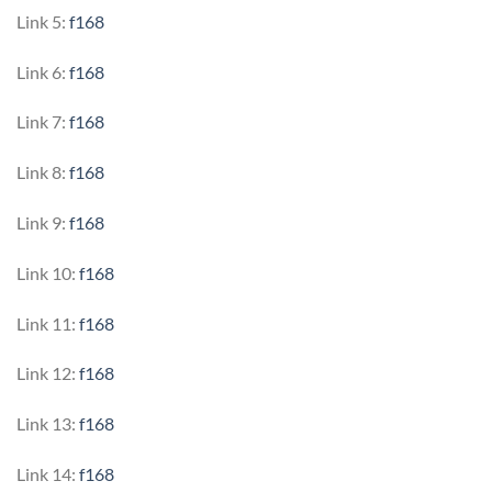
Link 5:
f168
Link 6:
f168
Link 7:
f168
Link 8:
f168
Link 9:
f168
Link 10:
f168
Link 11:
f168
Link 12:
f168
Link 13:
f168
Link 14:
f168