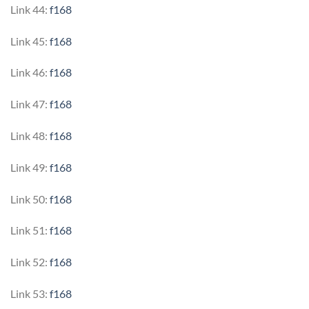
Link 44:
f168
Link 45:
f168
Link 46:
f168
Link 47:
f168
Link 48:
f168
Link 49:
f168
Link 50:
f168
Link 51:
f168
Link 52:
f168
Link 53:
f168