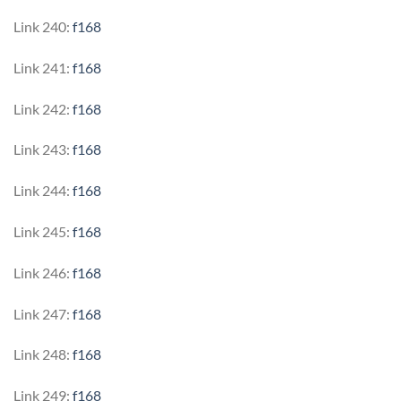
Link 240:
f168
Link 241:
f168
Link 242:
f168
Link 243:
f168
Link 244:
f168
Link 245:
f168
Link 246:
f168
Link 247:
f168
Link 248:
f168
Link 249:
f168