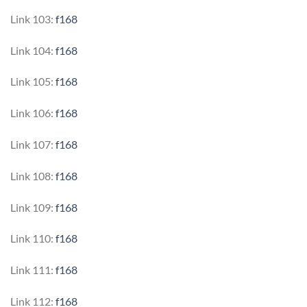
Link 103:
f168
Link 104:
f168
Link 105:
f168
Link 106:
f168
Link 107:
f168
Link 108:
f168
Link 109:
f168
Link 110:
f168
Link 111:
f168
Link 112:
f168