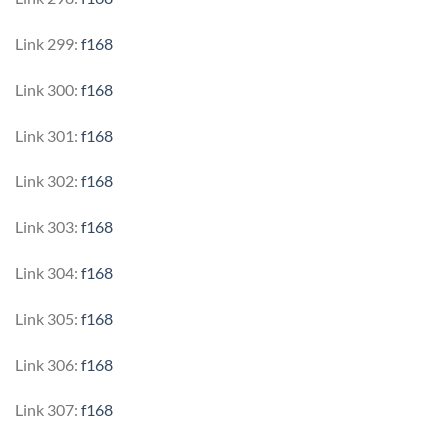
Link 299:
f168
Link 300:
f168
Link 301:
f168
Link 302:
f168
Link 303:
f168
Link 304:
f168
Link 305:
f168
Link 306:
f168
Link 307:
f168