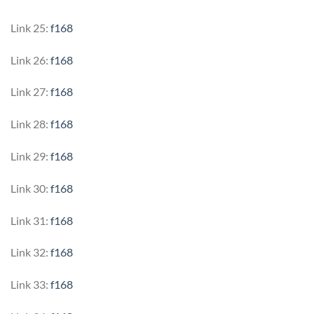
Link 25:
f168
Link 26:
f168
Link 27:
f168
Link 28:
f168
Link 29:
f168
Link 30:
f168
Link 31:
f168
Link 32:
f168
Link 33:
f168