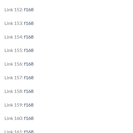
Link 152:
f168
Link 153:
f168
Link 154:
f168
Link 155:
f168
Link 156:
f168
Link 157:
f168
Link 158:
f168
Link 159:
f168
Link 160:
f168
Link 161:
f168