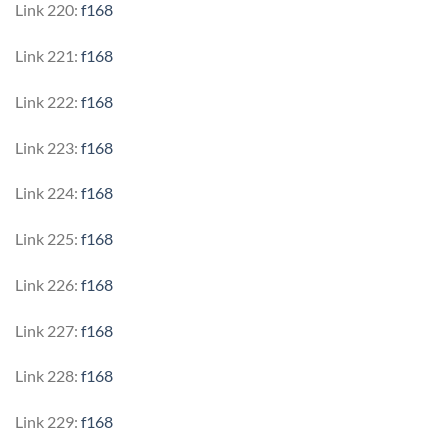
Link 220:
f168
Link 221:
f168
Link 222:
f168
Link 223:
f168
Link 224:
f168
Link 225:
f168
Link 226:
f168
Link 227:
f168
Link 228:
f168
Link 229:
f168