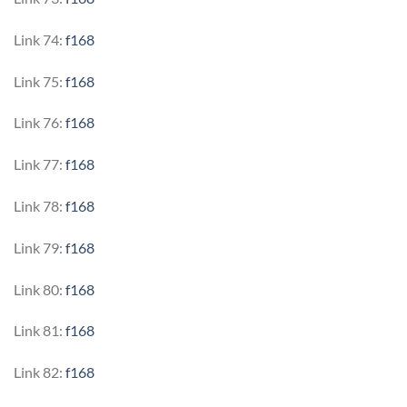
Link 74:
f168
Link 75:
f168
Link 76:
f168
Link 77:
f168
Link 78:
f168
Link 79:
f168
Link 80:
f168
Link 81:
f168
Link 82:
f168