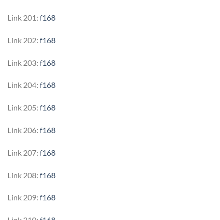
Link 201:
f168
Link 202:
f168
Link 203:
f168
Link 204:
f168
Link 205:
f168
Link 206:
f168
Link 207:
f168
Link 208:
f168
Link 209:
f168
Link 210:
f168