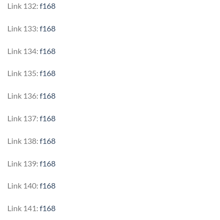
Link 132:
f168
Link 133:
f168
Link 134:
f168
Link 135:
f168
Link 136:
f168
Link 137:
f168
Link 138:
f168
Link 139:
f168
Link 140:
f168
Link 141:
f168