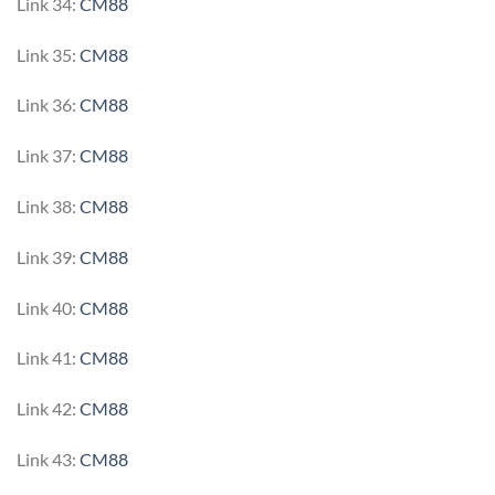
Link 34:
CM88
Link 35:
CM88
Link 36:
CM88
Link 37:
CM88
Link 38:
CM88
Link 39:
CM88
Link 40:
CM88
Link 41:
CM88
Link 42:
CM88
Link 43:
CM88