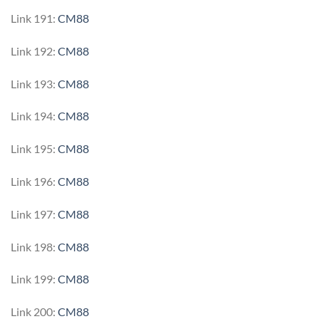
Link 191:
CM88
Link 192:
CM88
Link 193:
CM88
Link 194:
CM88
Link 195:
CM88
Link 196:
CM88
Link 197:
CM88
Link 198:
CM88
Link 199:
CM88
Link 200:
CM88