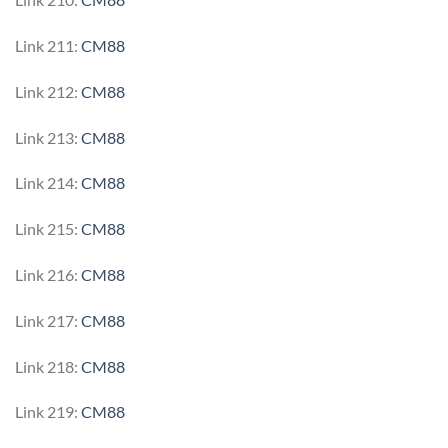
Link 211:
CM88
Link 212:
CM88
Link 213:
CM88
Link 214:
CM88
Link 215:
CM88
Link 216:
CM88
Link 217:
CM88
Link 218:
CM88
Link 219:
CM88