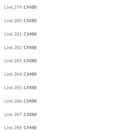
Link 279:
CM88
Link 280:
CM88
Link 281:
CM88
Link 282:
CM88
Link 283:
CM88
Link 284:
CM88
Link 285:
CM88
Link 286:
CM88
Link 287:
CM88
Link 288:
CM88