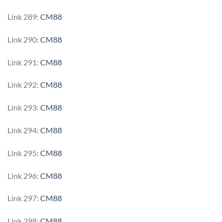
Link 289:
CM88
Link 290:
CM88
Link 291:
CM88
Link 292:
CM88
Link 293:
CM88
Link 294:
CM88
Link 295:
CM88
Link 296:
CM88
Link 297:
CM88
Link 298:
CM88