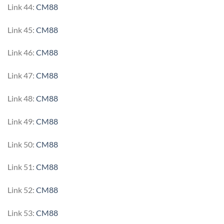
Link 44:
CM88
Link 45:
CM88
Link 46:
CM88
Link 47:
CM88
Link 48:
CM88
Link 49:
CM88
Link 50:
CM88
Link 51:
CM88
Link 52:
CM88
Link 53:
CM88