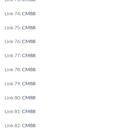
Link 74:
CM88
Link 75:
CM88
Link 76:
CM88
Link 77:
CM88
Link 78:
CM88
Link 79:
CM88
Link 80:
CM88
Link 81:
CM88
Link 82:
CM88