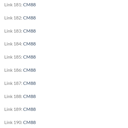
Link 181:
CM88
Link 182:
CM88
Link 183:
CM88
Link 184:
CM88
Link 185:
CM88
Link 186:
CM88
Link 187:
CM88
Link 188:
CM88
Link 189:
CM88
Link 190:
CM88