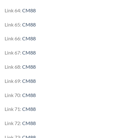
Link 64:
CM88
Link 65:
CM88
Link 66:
CM88
Link 67:
CM88
Link 68:
CM88
Link 69:
CM88
Link 70:
CM88
Link 71:
CM88
Link 72:
CM88
Link 73:
CM88