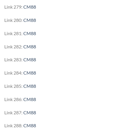
Link 279:
CM88
Link 280:
CM88
Link 281:
CM88
Link 282:
CM88
Link 283:
CM88
Link 284:
CM88
Link 285:
CM88
Link 286:
CM88
Link 287:
CM88
Link 288:
CM88