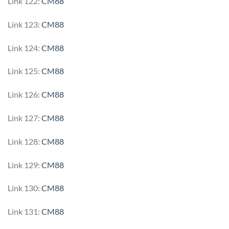
Link 122:
CM88
Link 123:
CM88
Link 124:
CM88
Link 125:
CM88
Link 126:
CM88
Link 127:
CM88
Link 128:
CM88
Link 129:
CM88
Link 130:
CM88
Link 131:
CM88