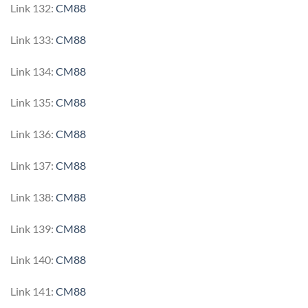
Link 132:
CM88
Link 133:
CM88
Link 134:
CM88
Link 135:
CM88
Link 136:
CM88
Link 137:
CM88
Link 138:
CM88
Link 139:
CM88
Link 140:
CM88
Link 141:
CM88