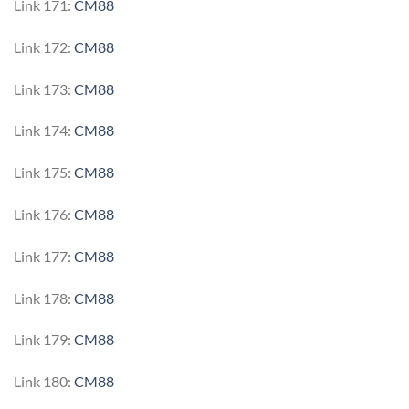
Link 171:
CM88
Link 172:
CM88
Link 173:
CM88
Link 174:
CM88
Link 175:
CM88
Link 176:
CM88
Link 177:
CM88
Link 178:
CM88
Link 179:
CM88
Link 180:
CM88