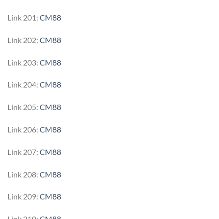
Link 201:
CM88
Link 202:
CM88
Link 203:
CM88
Link 204:
CM88
Link 205:
CM88
Link 206:
CM88
Link 207:
CM88
Link 208:
CM88
Link 209:
CM88
Link 210:
CM88