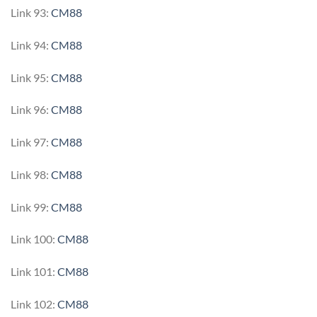
Link 93:
CM88
Link 94:
CM88
Link 95:
CM88
Link 96:
CM88
Link 97:
CM88
Link 98:
CM88
Link 99:
CM88
Link 100:
CM88
Link 101:
CM88
Link 102:
CM88