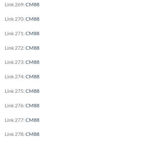
Link 269:
CM88
Link 270:
CM88
Link 271:
CM88
Link 272:
CM88
Link 273:
CM88
Link 274:
CM88
Link 275:
CM88
Link 276:
CM88
Link 277:
CM88
Link 278:
CM88