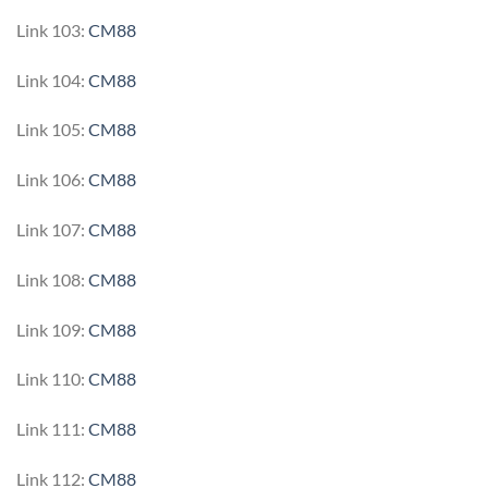
Link 103:
CM88
Link 104:
CM88
Link 105:
CM88
Link 106:
CM88
Link 107:
CM88
Link 108:
CM88
Link 109:
CM88
Link 110:
CM88
Link 111:
CM88
Link 112:
CM88