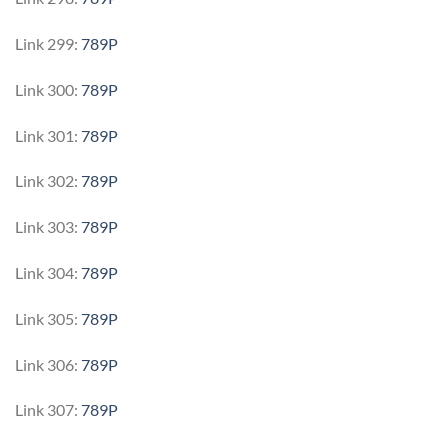
Link 299:
789P
Link 300:
789P
Link 301:
789P
Link 302:
789P
Link 303:
789P
Link 304:
789P
Link 305:
789P
Link 306:
789P
Link 307:
789P