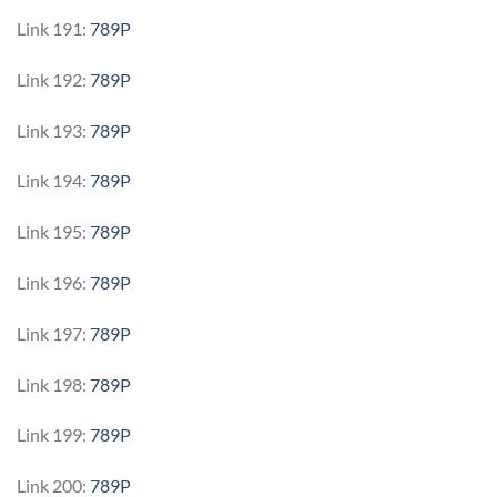
Link 191:
789P
Link 192:
789P
Link 193:
789P
Link 194:
789P
Link 195:
789P
Link 196:
789P
Link 197:
789P
Link 198:
789P
Link 199:
789P
Link 200:
789P