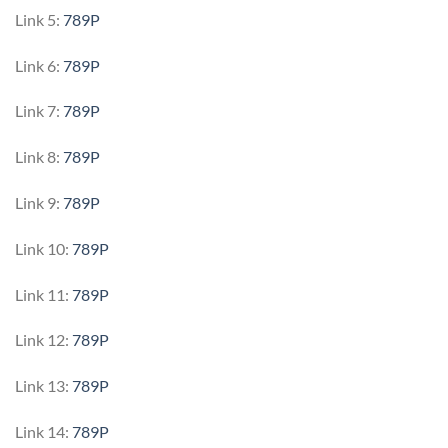
Link 5:
789P
Link 6:
789P
Link 7:
789P
Link 8:
789P
Link 9:
789P
Link 10:
789P
Link 11:
789P
Link 12:
789P
Link 13:
789P
Link 14:
789P