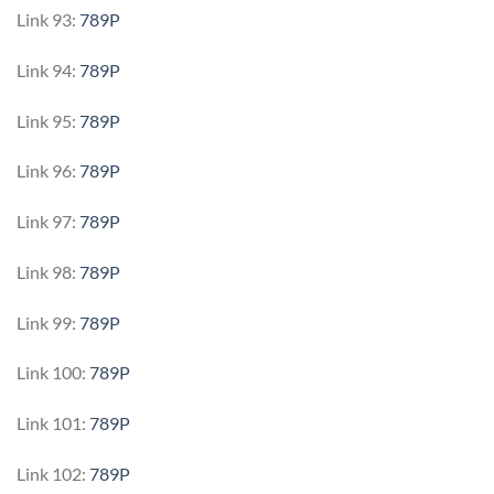
Link 93:
789P
Link 94:
789P
Link 95:
789P
Link 96:
789P
Link 97:
789P
Link 98:
789P
Link 99:
789P
Link 100:
789P
Link 101:
789P
Link 102:
789P