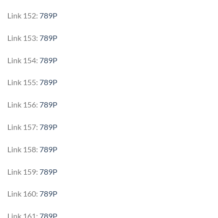
Link 152:
789P
Link 153:
789P
Link 154:
789P
Link 155:
789P
Link 156:
789P
Link 157:
789P
Link 158:
789P
Link 159:
789P
Link 160:
789P
Link 161:
789P