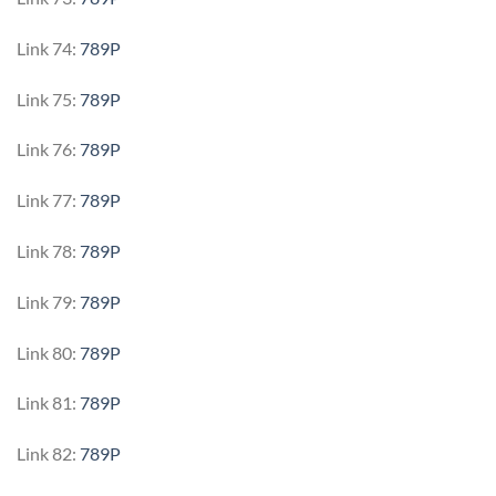
Link 74:
789P
Link 75:
789P
Link 76:
789P
Link 77:
789P
Link 78:
789P
Link 79:
789P
Link 80:
789P
Link 81:
789P
Link 82:
789P