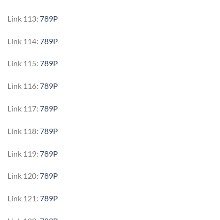
Link 113:
789P
Link 114:
789P
Link 115:
789P
Link 116:
789P
Link 117:
789P
Link 118:
789P
Link 119:
789P
Link 120:
789P
Link 121:
789P