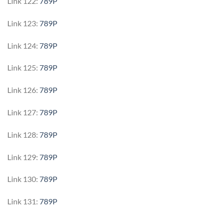
Link 122:
789P
Link 123:
789P
Link 124:
789P
Link 125:
789P
Link 126:
789P
Link 127:
789P
Link 128:
789P
Link 129:
789P
Link 130:
789P
Link 131:
789P