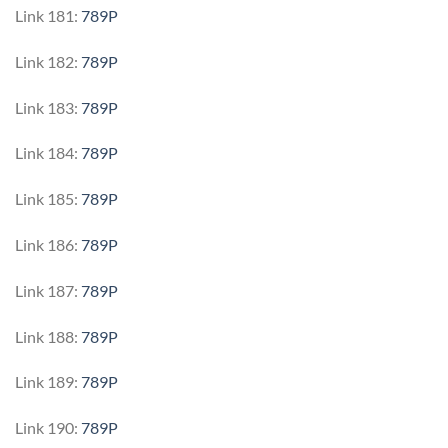
Link 181:
789P
Link 182:
789P
Link 183:
789P
Link 184:
789P
Link 185:
789P
Link 186:
789P
Link 187:
789P
Link 188:
789P
Link 189:
789P
Link 190:
789P