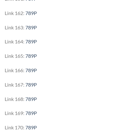
Link 162:
789P
Link 163:
789P
Link 164:
789P
Link 165:
789P
Link 166:
789P
Link 167:
789P
Link 168:
789P
Link 169:
789P
Link 170:
789P