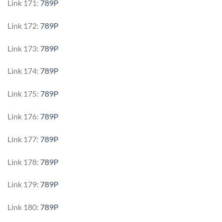
Link 171:
789P
Link 172:
789P
Link 173:
789P
Link 174:
789P
Link 175:
789P
Link 176:
789P
Link 177:
789P
Link 178:
789P
Link 179:
789P
Link 180:
789P