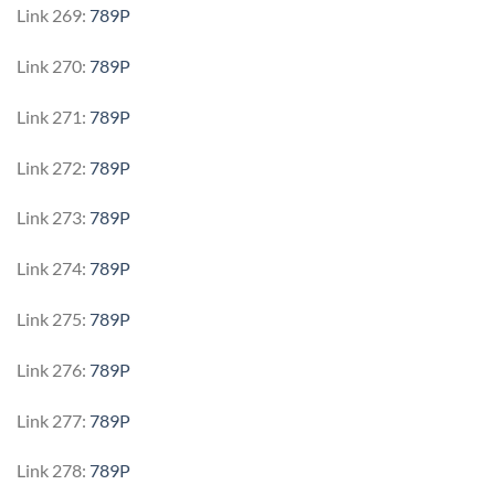
Link 269:
789P
Link 270:
789P
Link 271:
789P
Link 272:
789P
Link 273:
789P
Link 274:
789P
Link 275:
789P
Link 276:
789P
Link 277:
789P
Link 278:
789P