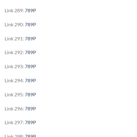
Link 289:
789P
Link 290:
789P
Link 291:
789P
Link 292:
789P
Link 293:
789P
Link 294:
789P
Link 295:
789P
Link 296:
789P
Link 297:
789P
Link 298:
789P