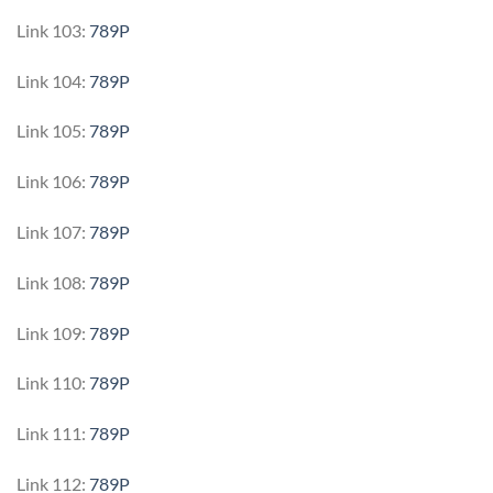
Link 103:
789P
Link 104:
789P
Link 105:
789P
Link 106:
789P
Link 107:
789P
Link 108:
789P
Link 109:
789P
Link 110:
789P
Link 111:
789P
Link 112:
789P