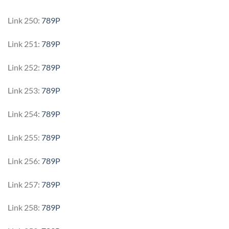
Link 250:
789P
Link 251:
789P
Link 252:
789P
Link 253:
789P
Link 254:
789P
Link 255:
789P
Link 256:
789P
Link 257:
789P
Link 258:
789P