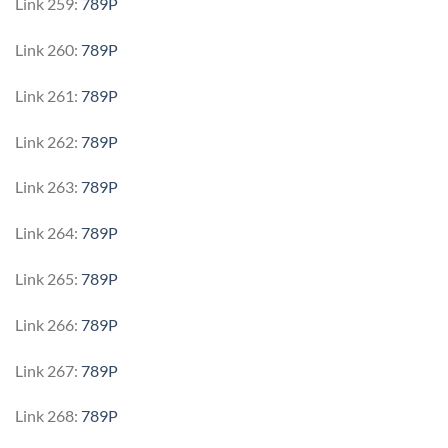
Link 259:
789P
Link 260:
789P
Link 261:
789P
Link 262:
789P
Link 263:
789P
Link 264:
789P
Link 265:
789P
Link 266:
789P
Link 267:
789P
Link 268:
789P